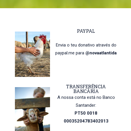
PAYPAL
Envia o teu donativo através do
paypal.me para
@novaatlantida
TRANSFERÊNCIA
BANCÁRIA
A nossa conta está no Banco
Santander:
PT50 0018
00035204783402013